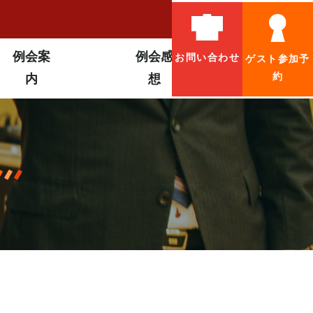
例会案
例会感
お問い
合わせ
ゲスト
参加予
約
内
想