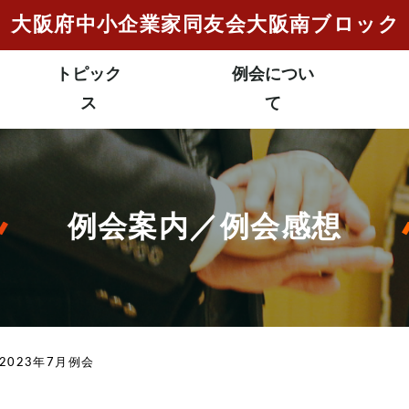
⼤阪府中⼩企業家
同友会⼤阪南ブロック
トピック
例会につい
ス
て
例会案内／例会感想
2023年7月例会