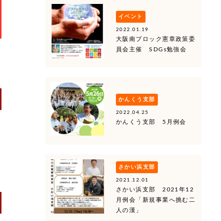
イベント
2022.01.19
大阪南ブロック憲章政策委
員会主催 SDGs勉強会
かんくう支部
2022.04.25
かんくう支部 5月例会
さかい浜支部
2021.12.01
さかい浜支部 2021年12
月例会「新規事業へ挑む二
人の漢」