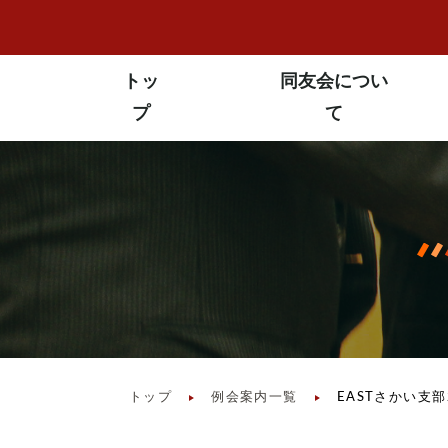
トッ
同友会につい
プ
て
トップ
例会案内一覧
EASTさかい支部