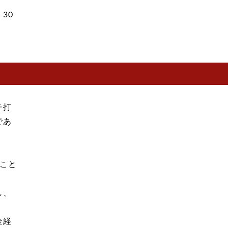
：30
チ打
であ
こと
。
し、
金経