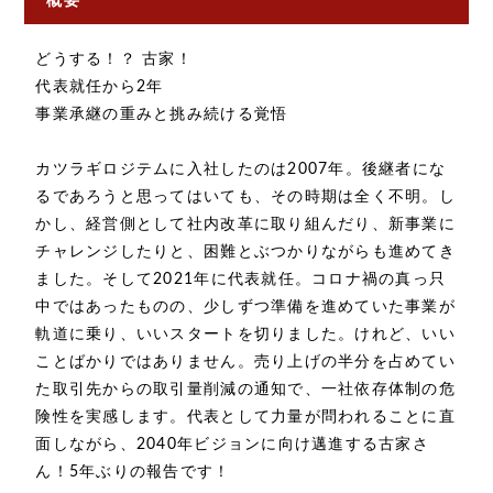
概要
どうする！？ 古家！
代表就任から2年
事業承継の重みと挑み続ける覚悟
カツラギロジテムに入社したのは2007年。後継者にな
るであろうと思ってはいても、その時期は全く不明。し
かし、経営側として社内改革に取り組んだり、新事業に
チャレンジしたりと、困難とぶつかりながらも進めてき
ました。そして2021年に代表就任。コロナ禍の真っ只
中ではあったものの、少しずつ準備を進めていた事業が
軌道に乗り、いいスタートを切りました。けれど、いい
ことばかりではありません。売り上げの半分を占めてい
た取引先からの取引量削減の通知で、一社依存体制の危
険性を実感します。代表として力量が問われることに直
面しながら、2040年ビジョンに向け邁進する古家さ
ん！5年ぶりの報告です！