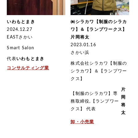
いわもとまき
㈱シラカワ【制服のシラカ
2024.12.27
ワ】＆【ランプワークス】
EASTさかい
片岡将太
2023.01.16
Smart Salon
さかい浜
代表
いわもとまき
株式会社シラカワ【制服の
コンサルティング業
シラカワ】＆【ランプワー
クス】
片
【制服のシラカワ】専
岡
務取締役,【ランプワー
将
クス】 代表
太
卸・小売業