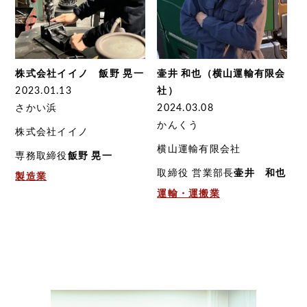
株式会社イイノ 飯野 晃一
壷井 和也（横山運輸有限会
2023.01.13
社）
さかい浜
2024.03.08
かんくう
株式会社イイノ
横山運輸有限会社
専務取締役
飯野 晃一
取締役 営業部長
壷井 和也
製造業
運輸・運搬業