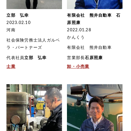
立部 弘幸
有限会社 熊井自動車 石
2023.02.10
原照康
河南
2022.01.28
かんくう
社会保険労務士法人ガルベ
ラ・パートナーズ
有限会社 熊井自動車
代表社員
立部 弘幸
営業部長
石原照康
士業
卸・小売業