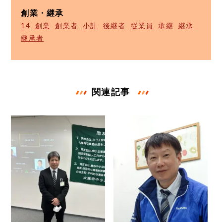
創業・継承
14
創業
創業者
小計
後継者
従業員
承継
継承
継承者
関連記事